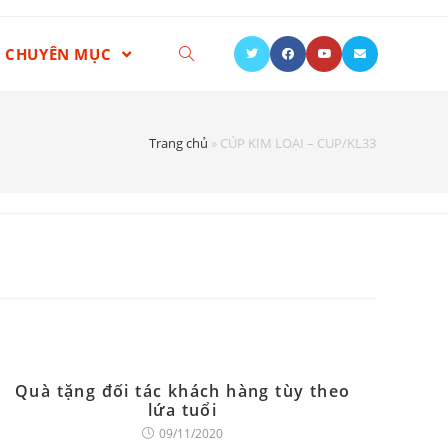
CHUYÊN MỤC
Trang chủ
»
CÚP KIM LOẠI – CUP/KL33
Quà tặng đối tác khách hàng tùy theo
lứa tuổi
09/11/2020