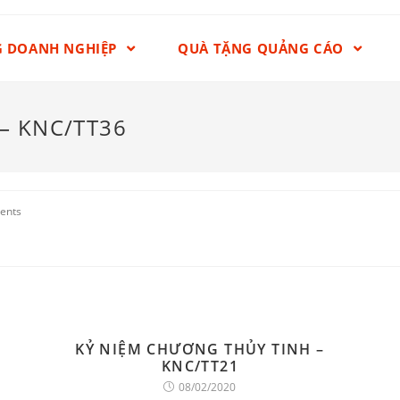
G DOANH NGHIỆP
QUÀ TẶNG QUẢNG CÁO
– KNC/TT36
ents
KỶ NIỆM CHƯƠNG THỦY TINH –
KNC/TT21
08/02/2020