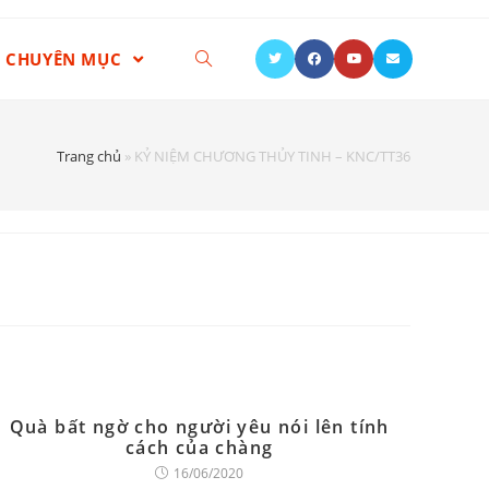
CHUYÊN MỤC
Trang chủ
»
KỶ NIỆM CHƯƠNG THỦY TINH – KNC/TT36
Quà bất ngờ cho người yêu nói lên tính
cách của chàng
16/06/2020