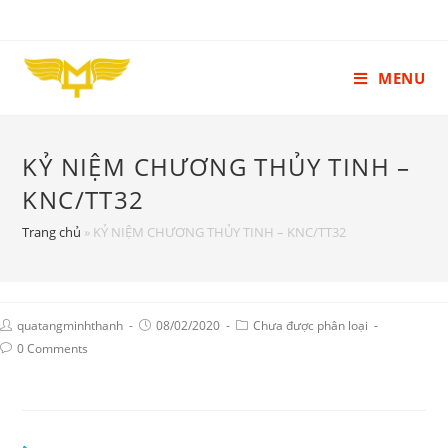
MENU
KỶ NIỆM CHƯƠNG THỦY TINH –
KNC/TT32
Trang chủ
»
KỶ NIỆM CHƯƠNG THỦY TINH – KNC/TT32
quatangminhthanh
08/02/2020
Chưa được phân loại
0 Comments