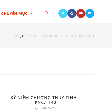
CHUYÊN MỤC
Trang chủ
»
KỶ NIỆM CHƯƠNG THỦY TINH – KNC/TT24
KỶ NIỆM CHƯƠNG THỦY TINH –
KNC/TT40
08/02/2020