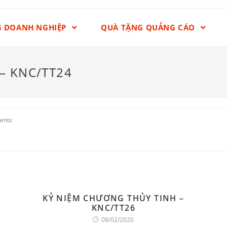
G DOANH NGHIỆP
QUÀ TẶNG QUẢNG CÁO
– KNC/TT24
ents
KỶ NIỆM CHƯƠNG THỦY TINH –
KNC/TT26
08/02/2020