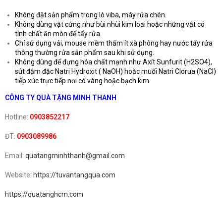
Không đặt sản phẩm trong lò viba, máy rửa chén.
Không dùng vật cứng như bùi nhùi kim loại hoặc những vật có
tính chất ăn mòn để tẩy rửa.
Chỉ sử dụng vải, mouse mềm thấm ít xà phòng hay nước tẩy rửa
thông thường rửa sản phẩm sau khi sử dụng.
Không dùng để đựng hóa chất mạnh như Axít Sunfurit (H2SO4),
sút đậm đặc Natri Hydroxit ( NaOH) hoặc muối Natri Clorua (NaCl)
tiếp xúc trực tiếp nơi có vàng hoặc bạch kim.
CÔNG TY QUÀ TẶNG MINH THANH
Hotline:
0903852217
ĐT:
0903089986
Email:
quatangminhthanh@gmail.com
Website:
https://tuvantangqua.com
https://quatanghcm.com