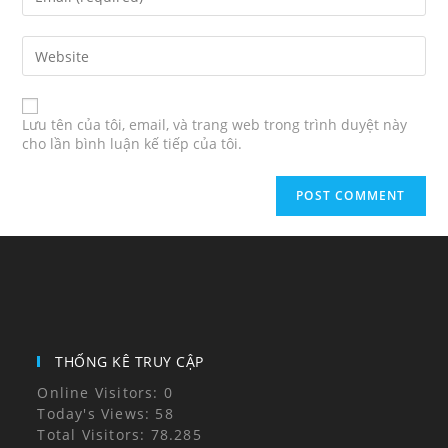
Lưu tên của tôi, email, và trang web trong trình duyệt này
cho lần bình luận kế tiếp của tôi.
THỐNG KÊ TRUY CẬP
Online Visitors:
0
Today's Views:
58
Total Visitors:
78.285