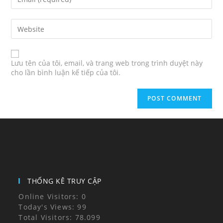
Lưu tên của tôi, email, và trang web trong trình duyệt này
cho lần bình luận kế tiếp của tôi.
THỐNG KÊ TRUY CẬP
Online Visitors:
0
Today's Views:
99
Total Visitors:
78.099