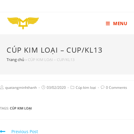
MENU
CÚP KIM LOẠI – CUP/KL13
Trang chủ
»
CÚP KIM LOẠI – CUP/KL13
quatangminhthanh
03/02/2020
Cúp kim loại
0 Comments
TAGS:
CÚP KIM LOẠI
Continue
Previous Post