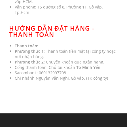
vấp.HCM.
Văn phòng: 15 đường số 8, Phường 11, Gò vấp.
Tp.Hcm
HƯỚNG DẪN ĐẶT HÀNG -
THANH TOÁN
Thanh toán:
Phương thức 1
: Thanh toán tiền mặt tại công ty hoặc
nơi nhận hàng.
Phương thức 2
: Chuyển khoản qua ngân hàng.
Cổng thanh toán: Chủ tài khoản
Tô Minh Yến
Sacombank: 060132997708.
Chi nhánh Nguyễn Văn Nghi, Gò vấp. (TK công ty)