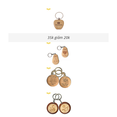
35k giảm 20k