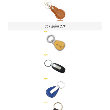
35k giảm 27k